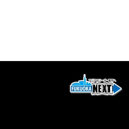
ビ
ゲ
ー
シ
ョ
ン