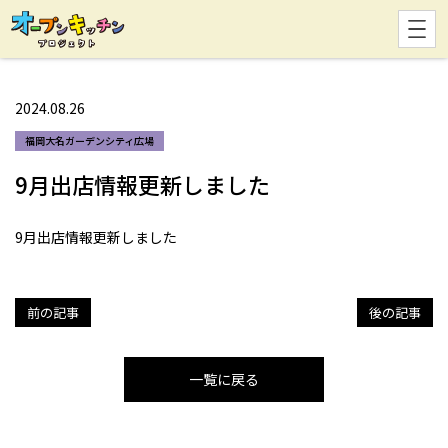
2024.08.26
福岡大名ガーデンシティ広場
9月出店情報更新しました
9月出店情報更新しました
投
稿
ナ
前の記事
後の記事
ビ
ゲ
一覧に戻る
ー
シ
ョ