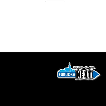
ビ
ゲ
ー
シ
ョ
ン